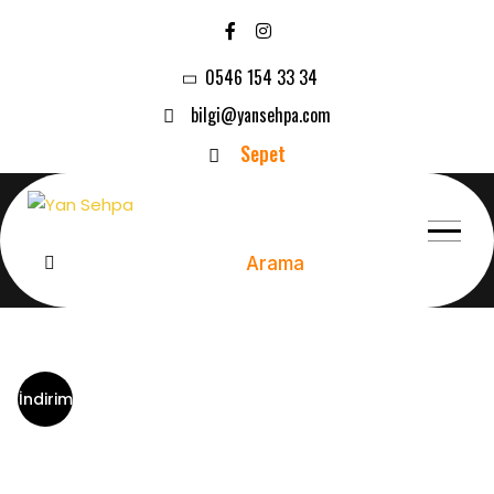
0546 154 33 34
bilgi@yansehpa.com
Sepet
Arama
İndirim
!