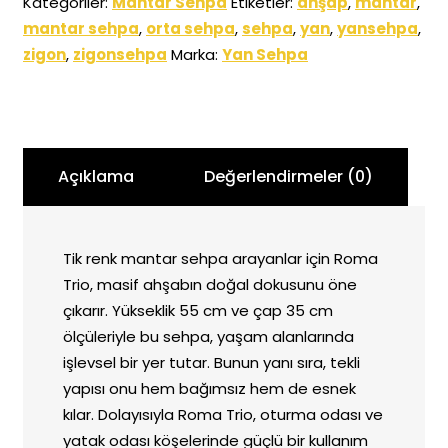
Kategoriler:
Mantar Sehpa
Etiketler:
ahşap
,
mantar
,
mantar sehpa
,
orta sehpa
,
sehpa
,
yan
,
yansehpa
,
zigon
,
zigonsehpa
Marka:
Yan Sehpa
Açıklama
Değerlendirmeler (0)
Tik renk mantar sehpa arayanlar için Roma
Trio, masif ahşabın doğal dokusunu öne
çıkarır. Yükseklik 55 cm ve çap 35 cm
ölçüleriyle bu sehpa, yaşam alanlarında
işlevsel bir yer tutar. Bunun yanı sıra, tekli
yapısı onu hem bağımsız hem de esnek
kılar. Dolayısıyla Roma Trio, oturma odası ve
yatak odası köşelerinde güçlü bir kullanım